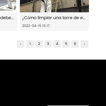
¿Con qué frecuencia se deben limpiar las torres de enfriamiento?
¿Cómo limpiar una torre de enfriamiento?
2022-04-15 15:17
‹
1
2
3
4
5
6
›