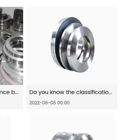
Do you know the difference between cold-rolled strip and hot-rolled strip (1)?
Do you know the classification of stainless steel belts ?
2022-06-06 00:00