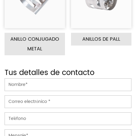
NJUGADO
ANILLOS DE PALL
EMBALAJE DE S
L
METAL
Tus detalles de contacto