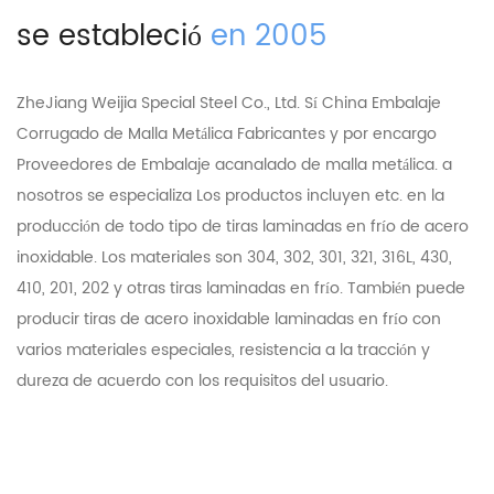
se estableció
en 2005
ZheJiang Weijia Special Steel Co., Ltd. Sí
China Embalaje
Corrugado de Malla Metálica Fabricantes
y
por encargo
Proveedores de Embalaje acanalado de malla metálica
. a
nosotros se especializa Los productos incluyen etc. en la
producción de todo tipo de tiras laminadas en frío de acero
inoxidable. Los materiales son 304, 302, 301, 321, 316L, 430,
410, 201, 202 y otras tiras laminadas en frío. También puede
producir tiras de acero inoxidable laminadas en frío con
varios materiales especiales, resistencia a la tracción y
dureza de acuerdo con los requisitos del usuario.
Nuestra empresa ha pasado la certificación del sistema de
gestión de calidad QMS ISO 9001: 2000, y la calidad ha
alcanzado el nivel avanzado de sus homólogos nacionales.